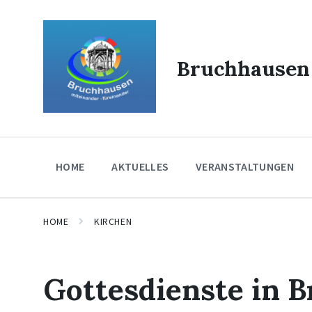
Skip
Skip
Skip
to
to
to
content
main
footer
navigation
Bruchhausen
HOME
AKTUELLES
VERANSTALTUNGEN
HOME
KIRCHEN
Gottesdienste in 