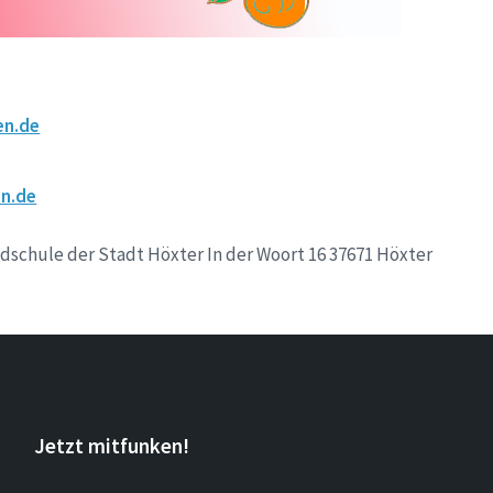
en.de
n.de
schule der Stadt Höxter In der Woort 16 37671 Höxter
Jetzt mitfunken!