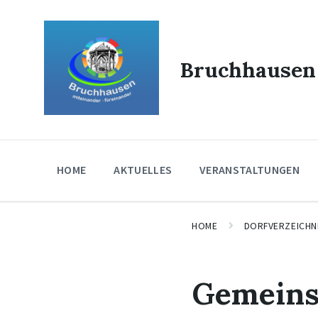
Skip
Skip
Skip
to
to
to
content
main
footer
navigation
Bruchhausen
HOME
AKTUELLES
VERANSTALTUNGEN
HOME
DORFVERZEICHN
Gemeins